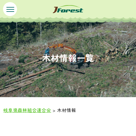
ペ
メ
ー
ニ
ジ
ュ
の
ー
先
を
頭
飛
で
ば
木材情報一覧
す
し
。
て
本
文
へ
岐阜県森林組合連合会
>
木材情報
本
文