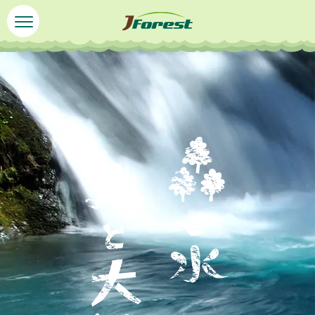
ペ
メ
ー
ニ
ジ
ュ
本
の
ー
文
先
を
頭
飛
で
ば
す
し
。
て
本
文
へ