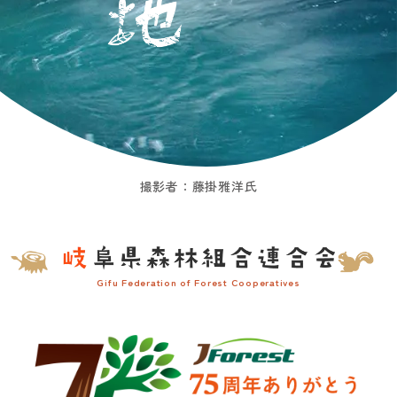
撮影者：藤掛雅洋氏
Gifu Federation of Forest Cooperatives