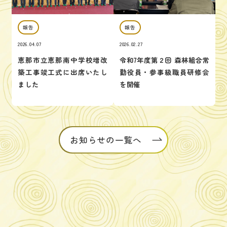
報告
報告
2026.04.07
2026.02.27
恵那市立恵那南中学校増改
令和7年度第２回 森林組合常
築工事竣工式に出席いたし
勤役員・参事級職員研修会
ました
を開催
お知らせの一覧へ