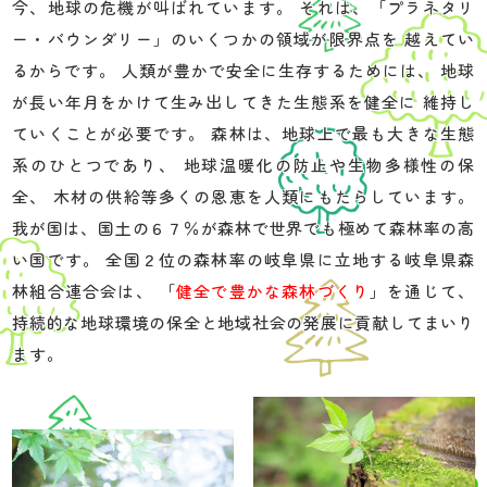
今、地球の危機が叫ばれています。
それは、「プラネタリ
ー・バウンダリー」のいくつかの領域が限界点を
越えてい
るからです。
人類が豊かで安全に生存するためには、
地球
が長い年月をかけて生み出してきた生態系を健全に
維持し
ていくことが必要です。
森林は、地球上で最も大きな生態
系のひとつであり、
地球温暖化の防止や生物多様性の保
全、
木材の供給等多くの恩恵を人類にもたらしています。
我が国は、国土の６７％が森林で世界でも極めて森林率の高
い国です。
全国２位の森林率の岐阜県に立地する岐阜県森
林組合連合会は、
「
健全で豊かな森林づくり
」を通じて、
持続的な地球環境の保全と地域社会の発展に貢献してまいり
ます。