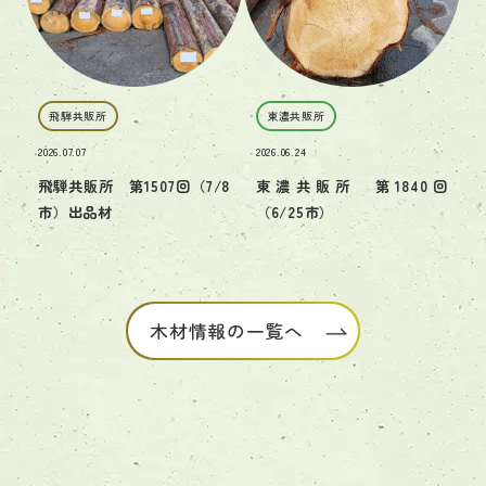
飛騨共販所
東濃共販所
2026.07.07
2026.06.24
飛騨共販所 第1507回（7/8
東濃共販所 第1840回
市）出品材
（6/25市）
木材情報の一覧へ