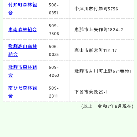
付知町森林組
508-
中津川市付知町5756
合
0351
509-
恵南森林組合
恵那市上矢作町1824-2
7506
飛騨高山森林
506-
高山市新宮町112-17
組合
0035
飛騨市森林組
509-
飛騨市古川町上野571番地1
合
4263
南ひだ森林組
509-
下呂市乗政25-1
合
2311
(以上 令和7年6月現在)