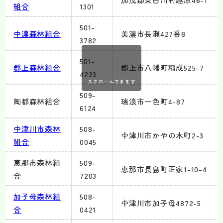
組合
1301
501-
中
濃森林組合
美濃市長瀬427番8
3782
501-
郡上
森林組合
郡上市八幡町稲成525-7
4223
スクロールできます
509-
陶都森林組合
瑞浪市一色町4-87
6124
中津川
市森林
508-
中津川市かやの木町2-3
組合
0045
恵那市森林組
509-
恵那市長島町正家1-10-4
合
7203
加子母森林組
508-
中津川市加子母4872-5
合
0421