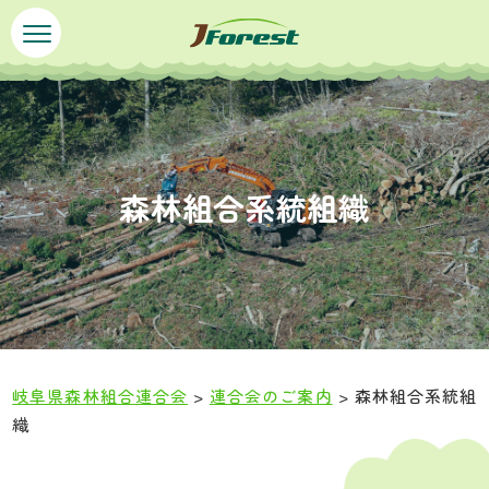
ペ
メ
ー
ニ
ジ
ュ
の
ー
先
を
頭
飛
で
ば
森林組合系統組織
す
し
。
て
本
文
へ
岐阜県森林組合連合会
>
連合会のご案内
>
森林組合系統組
織
本
文