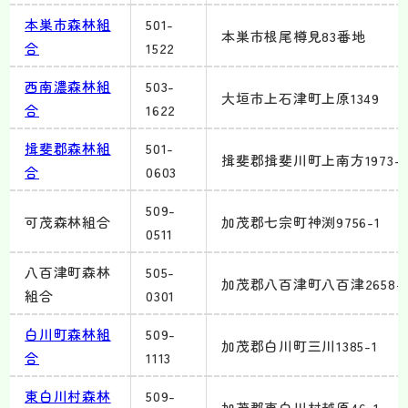
本巣市森林組
501-
本巣市根尾樽見83番地
合
1522
西南濃
森林組
503-
大垣市上石津町上原1349
合
1622
揖斐郡
森林組
501-
揖斐郡揖斐川町上南方1973-3
合
0603
509-
可茂森林組合
加茂郡七宗町神渕9756-1
0511
八百津町森林
505-
加茂郡八百津町八百津2658-
組合
0301
白川町
森林組
509-
加茂郡白川町三川1385-1
合
1113
東白川村森林
509-
加茂郡東白川村越原46-1