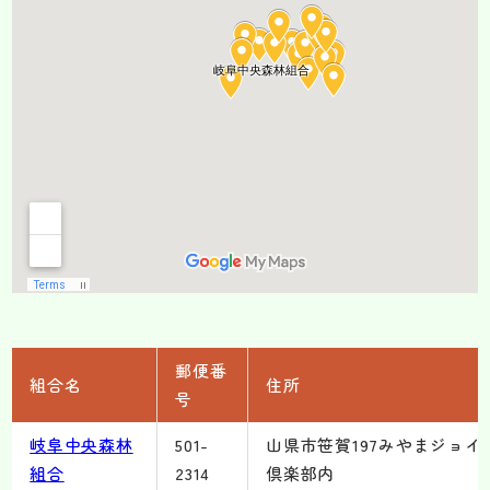
郵便番
組合名
住所
号
岐阜中央森林
501-
山県市笹賀197みやまジョイ
組合
2314
倶楽部内