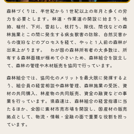
森林づくりは、半世紀から１世紀以上の年月と多くの労
力を必要とします。林道・作業道の開設に始まり、地
拵、植付、下刈、雪起し、枝打ち、除伐、間伐などの森
林施業とこの間に発生する病虫獣害の防除、自然災害か
らの復旧などのプロセスを経て、やっと１人前の森林が
出来上がります。 わが国の森林所有者の大多数は、所
有する森林面積が極めて小さいため、森林組合を設立し
て、森林の管理や木材販売を協同で行っています。
森林組合では、協同化のメリットを最大限に発揮するよ
う、組合員の経営相談や森林管理、森林施業の受託、資
材の共同購入、林産物の共同販売、資金の融資などの事
業を行っています。県森連は、森林組合の経営指導に当
たるほか、全国に素材市売市場を開設し、国産材の販売
拠点として、物流・情報・金融の面で重要な役割を担っ
ています。