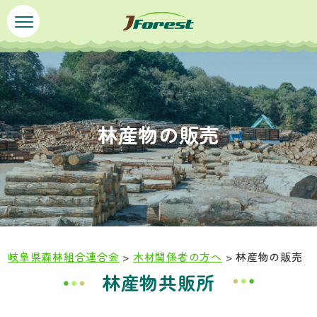
ペ
メ
ー
ニ
ジ
ュ
の
ー
先
を
頭
飛
で
ば
林産物の販売
す
し
。
て
本
文
へ
岐阜県森林組合連合会
>
木材関係者の方へ
>
林産物の販売
本
林産物共販所
文