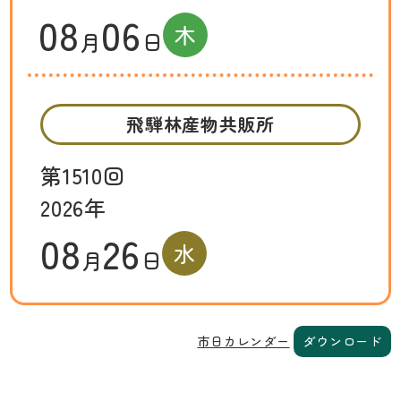
08
06
木
月
日
飛騨林産物共販所
第1510回
2026年
08
26
水
月
日
市日カレンダー
ダウンロード