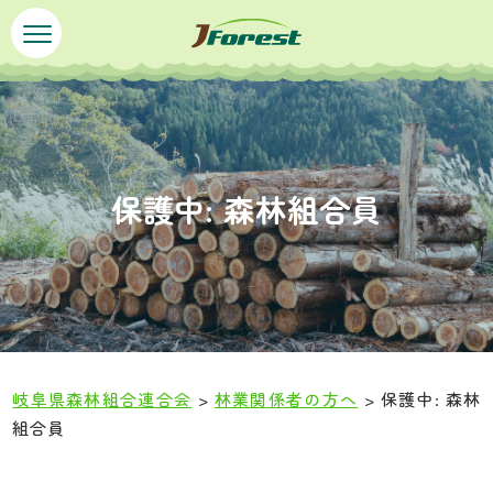
ペ
メ
ー
ニ
ジ
ュ
の
ー
先
を
頭
飛
で
ば
保護中: 森林組合員
す
し
。
て
本
文
へ
岐阜県森林組合連合会
>
林業関係者の方へ
>
保護中: 森林
組合員
本
文