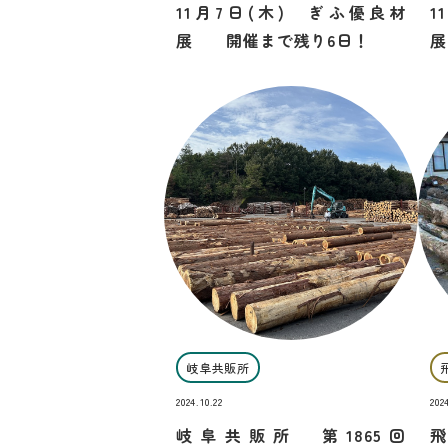
11月7日(木) ぎふ優良材
1
展 開催まで残り6日！
展
岐阜共販所
2024.10.22
202
岐阜共販所 第1865回