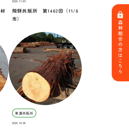
2024.11.05
良材
飛騨共販所 第1462回（11/6
市）
森林組合の方はこちら
東濃共販所
2024.10.28