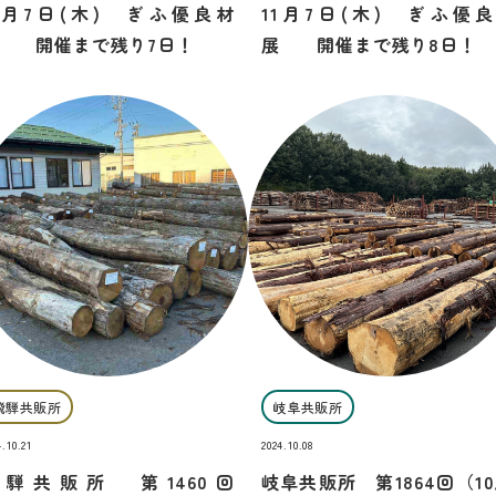
1月7日(木) ぎふ優良材
11月7日(木) ぎふ優
 開催まで残り7日！
展 開催まで残り8日！
飛騨共販所
岐阜共販所
4.10.21
2024.10.08
飛騨共販所 第1460回
岐阜共販所 第1864回（10