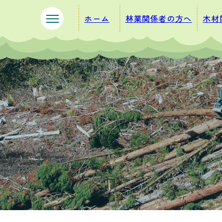
ペ
メ
ホーム
林業関係者の方へ
木材
ー
ニ
ジ
ュ
の
ー
先
を
頭
飛
で
ば
す
し
。
て
本
文
へ