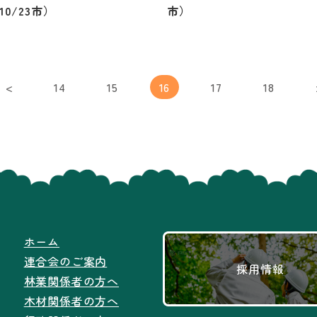
10/23市）
市）
<
14
15
16
17
18
ホーム
連合会のご案内
採用情報
林業関係者の方へ
木材関係者の方へ