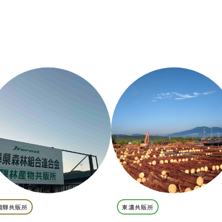
飛騨共販所
東濃共販所