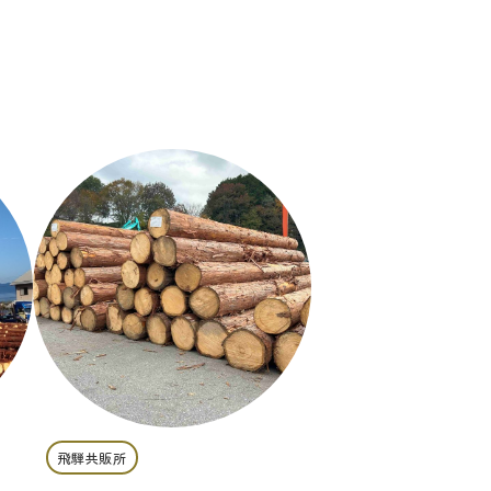
飛騨共販所