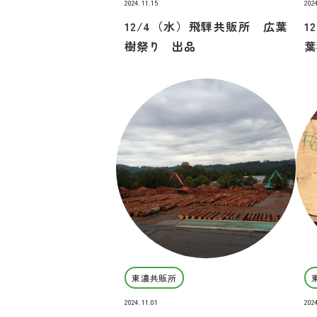
2024.11.15
202
12/4（水）飛騨共販所 広葉
1
樹祭り 出品
葉
東濃共販所
2024.11.01
202