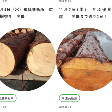
4.11.13
2024.11.05
2月4日（水）飛騨共販所 広
11月7日(木) ぎふ優
樹祭り 開催！
展 開催まで残り2日！
東濃共販所
東濃共販所
4.10.31
2024.10.30