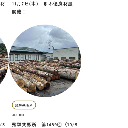
良材
11月7日(木) ぎふ優良材展
開催！
飛騨共販所
2024.10.08
/8
飛騨共販所 第1459回（10/9