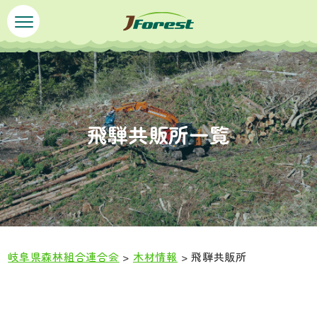
ペ
メ
ー
ニ
ジ
ュ
の
ー
先
を
頭
飛
で
ば
飛騨共販所一覧
す
し
。
て
本
文
へ
岐阜県森林組合連合会
>
木材情報
>
飛騨共販所
本
文