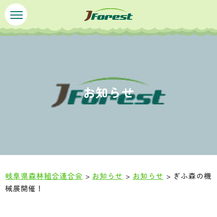
ペ
メ
ー
ニ
ジ
ュ
の
ー
先
を
頭
飛
で
ば
お知らせ
す
し
。
て
本
文
へ
岐阜県森林組合連合会
>
お知らせ
>
お知らせ
>
ぎふ森の機
械展開催！
本
文