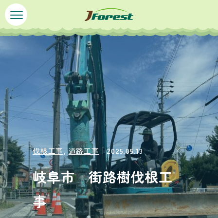
ペ
メ
ー
ニ
ジ
ュ
本
の
ー
文
先
を
頭
飛
で
ば
す
し
。
て
本
文
へ
伐根工事
,
道路工事
｜2025.05.13
岐阜市 街路樹伐根工
事