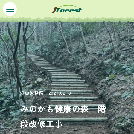
ペ
メ
ー
ニ
ジ
ュ
本
の
ー
文
先
を
頭
飛
で
ば
す
し
。
て
本
文
へ
登山道整備
｜2024.02.13
みのかも健康の森 階
段改修工事