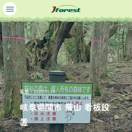
ペ
メ
ー
ニ
ジ
ュ
本
の
ー
文
先
を
頭
飛
で
ば
す
し
。
て
本
文
へ
看板
｜2023.11.17
岐阜県関市 蕪山 看板設
置