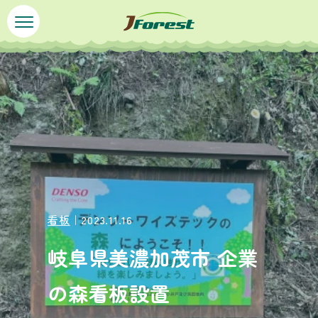
ペ
メ
ー
ニ
ジ
ュ
本
の
ー
文
先
を
頭
飛
で
ば
す
し
。
て
本
文
へ
看板
｜2023.11.16
岐阜県美濃加茂市 企業
の森看板設置