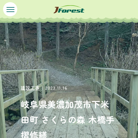
ペ
メ
ー
ニ
ジ
ュ
本
の
ー
文
先
を
頭
飛
で
ば
す
し
。
て
本
文
建設工事
｜2023.11.16
へ
岐阜県美濃加茂市下米
田町 さくらの森 木橋手
摺修繕