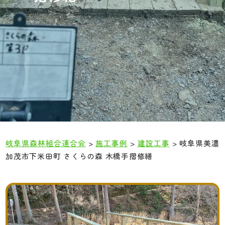
岐阜県森林組合連合会
>
施工事例
>
建設工事
>
岐阜県美濃
加茂市下米田町 さくらの森 木橋手摺修繕