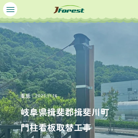
ペ
メ
ー
ニ
ジ
ュ
本
の
ー
文
先
を
頭
飛
で
ば
す
し
。
て
本
文
へ
看板
｜2023.11.16
岐阜県揖斐郡揖斐川町
門柱看板取替工事