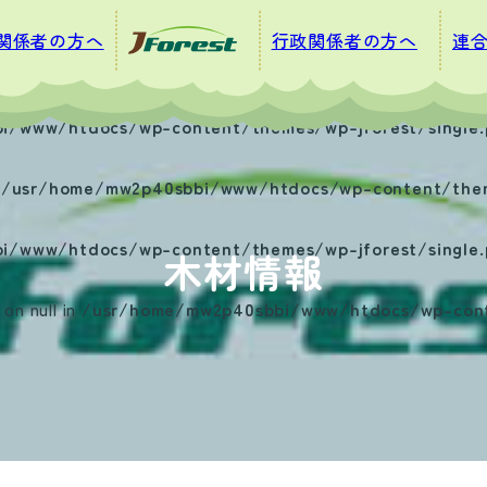
関係者の方へ
行政関係者の方へ
連
i/www/htdocs/wp-content/themes/wp-jforest/single.
n
/usr/home/mw2p40sbbi/www/htdocs/wp-content/theme
i/www/htdocs/wp-content/themes/wp-jforest/single.
木材情報
on null in
/usr/home/mw2p40sbbi/www/htdocs/wp-conte