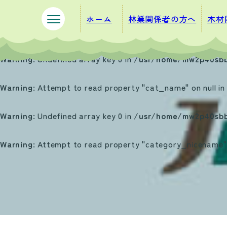
ペ
メ
ホーム
林業関係者の方へ
木材
ー
ニ
ジ
ュ
の
ー
Warning
: Undefined array key 0 in
/usr/home/mw2p40sbb
先
を
頭
飛
Warning
: Attempt to read property "cat_name" on null i
で
ば
す
し
Warning
: Undefined array key 0 in
/usr/home/mw2p40sbb
。
て
本
Warning
: Attempt to read property "category_nicename" 
文
へ