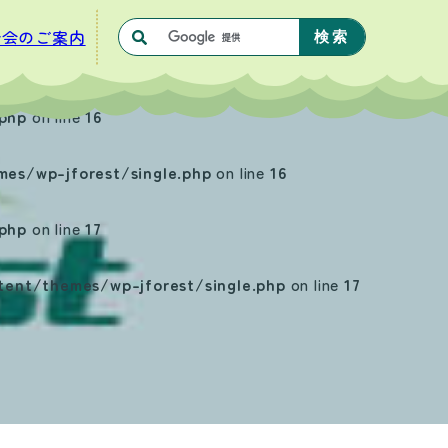
合会のご案内
php
on line
16
s/wp-jforest/single.php
on line
16
php
on line
17
nt/themes/wp-jforest/single.php
on line
17