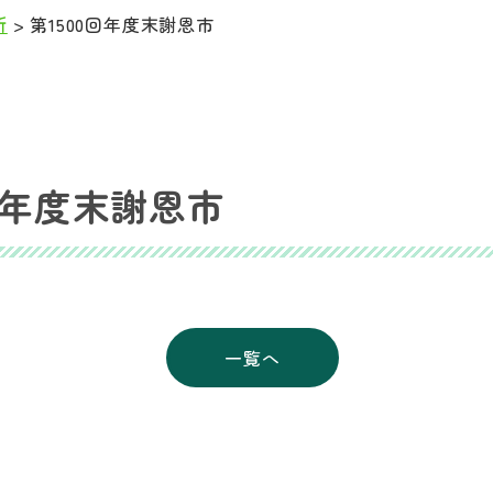
所
>
第1500回年度末謝恩市
0回年度末謝恩市
一覧へ