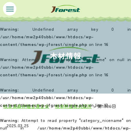
ペ
メ
ー
ニ
ジ
ュ
の
ー
Warning
: Undefined array key 0 in
先
を
/usr/home/mw2p40sbbi/www/htdocs/wp-
頭
飛
content/themes/wp-jforest/single.php
on line
16
で
ば
木材情報
す
し
Warning
: Attempt to read property "cat_name" on null in
。
て
/usr/home/mw2p40sbbi/www/htdocs/wp-
本
content/themes/wp-jforest/single.php
on line
16
文
へ
Warning
: Undefined array key 0 in
/usr/home/mw2p40sbbi/www/htdocs/wp-
content/themes/wp-jforest/single.php
on line
17
岐阜県森林組合連合会
>
岐阜林産物共販所
>
第1886回
本
Warning
: Attempt to read property "category_nicename" on
文
2025.03.25
null in
/usr/home/mw2p40sbbi/www/htdocs/wp-