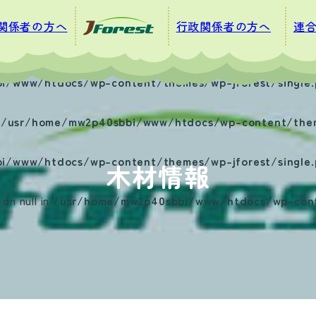
関係者の方へ
行政関係者の方へ
連
i/www/htdocs/wp-content/themes/wp-jforest/single.
n
/usr/home/mw2p40sbbi/www/htdocs/wp-content/theme
i/www/htdocs/wp-content/themes/wp-jforest/single.
木材情報
on null in
/usr/home/mw2p40sbbi/www/htdocs/wp-conte