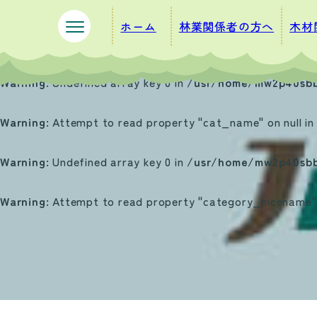
ペ
メ
ホーム
林業関係者の方へ
木材
ー
ニ
ジ
ュ
の
ー
Warning
: Undefined array key 0 in
/usr/home/mw2p40sbb
先
を
頭
飛
Warning
: Attempt to read property "cat_name" on null i
で
ば
す
し
Warning
: Undefined array key 0 in
/usr/home/mw2p40sbb
。
て
本
Warning
: Attempt to read property "category_nicename" 
文
へ