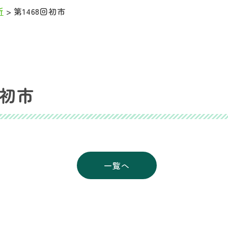
所
>
第1468回初市
回初市
一覧へ