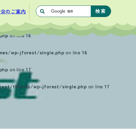
合会のご案内
php
on line
16
s/wp-jforest/single.php
on line
16
php
on line
17
nt/themes/wp-jforest/single.php
on line
17