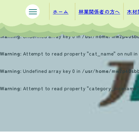
ペ
メ
ホーム
林業関係者の方へ
木材
ー
ニ
ジ
ュ
の
ー
Warning
: Undefined array key 0 in
/usr/home/mw2p40sbb
先
を
頭
飛
Warning
: Attempt to read property "cat_name" on null i
で
ば
す
し
Warning
: Undefined array key 0 in
/usr/home/mw2p40sbb
。
て
本
Warning
: Attempt to read property "category_nicename" 
文
へ