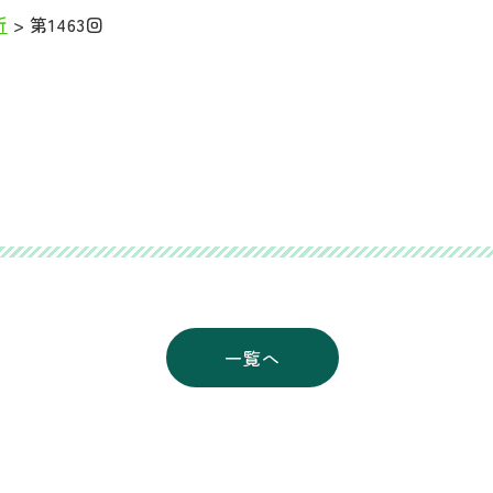
所
>
第1463回
一覧へ