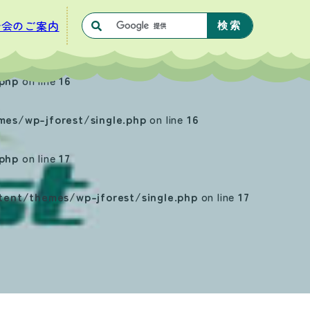
合会のご案内
php
on line
16
s/wp-jforest/single.php
on line
16
php
on line
17
nt/themes/wp-jforest/single.php
on line
17