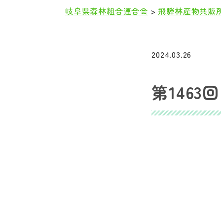
岐阜県森林組合連合会
>
飛騨林産物共販
本
文
2024.03.26
第1463回