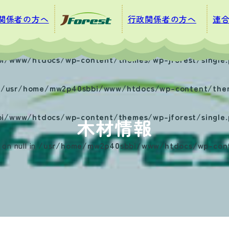
関係者の方へ
行政関係者の方へ
連
i/www/htdocs/wp-content/themes/wp-jforest/single.
n
/usr/home/mw2p40sbbi/www/htdocs/wp-content/theme
i/www/htdocs/wp-content/themes/wp-jforest/single.
木材情報
on null in
/usr/home/mw2p40sbbi/www/htdocs/wp-conte