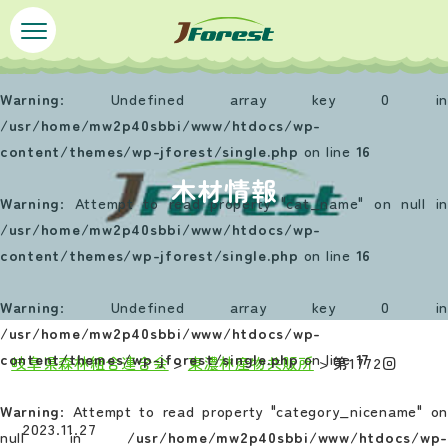
ペ
メ
ー
ニ
ジ
ュ
の
ー
Warning
: Undefined array key 0 in
先
を
/usr/home/mw2p40sbbi/www/htdocs/wp-
頭
飛
content/themes/wp-jforest/single.php
on line
16
で
ば
木材情報
す
し
Warning
: Attempt to read property "cat_name" on null in
。
て
/usr/home/mw2p40sbbi/www/htdocs/wp-
本
content/themes/wp-jforest/single.php
on line
16
文
へ
Warning
: Undefined array key 0 in
/usr/home/mw2p40sbbi/www/htdocs/wp-
content/themes/wp-jforest/single.php
on line
17
岐阜県森林組合連合会
>
東濃林産物共販所
>
第1772回
本
Warning
: Attempt to read property "category_nicename" on
文
2023.11.27
null in
/usr/home/mw2p40sbbi/www/htdocs/wp-