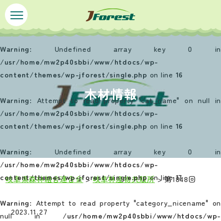
ペ
メ
ー
ニ
ジ
ュ
の
ー
Warning
: Undefined array key 0 in
先
を
/usr/home/mw2p40sbbi/www/htdocs/wp-
頭
飛
content/themes/wp-jforest/single.php
on line
16
で
ば
木材情報
す
し
Warning
: Attempt to read property "cat_name" on null in
。
て
/usr/home/mw2p40sbbi/www/htdocs/wp-
本
content/themes/wp-jforest/single.php
on line
16
文
へ
Warning
: Undefined array key 0 in
/usr/home/mw2p40sbbi/www/htdocs/wp-
content/themes/wp-jforest/single.php
on line
17
岐阜県森林組合連合会
>
岐阜林産物共販所
>
第1848回
本
Warning
: Attempt to read property "category_nicename" on
文
2023.11.27
null in
/usr/home/mw2p40sbbi/www/htdocs/wp-