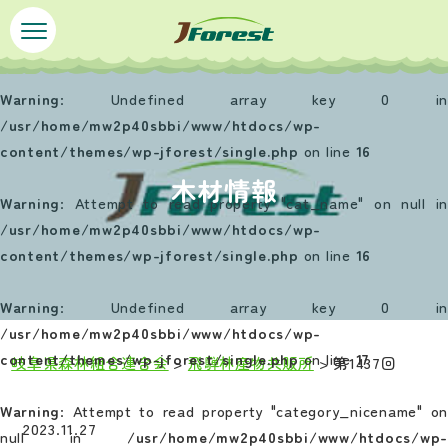
ペ
メ
ー
ニ
ジ
ュ
の
ー
Warning
: Undefined array key 0 in
先
を
/usr/home/mw2p40sbbi/www/htdocs/wp-
頭
飛
content/themes/wp-jforest/single.php
on line
16
で
ば
木材情報
す
し
Warning
: Attempt to read property "cat_name" on null in
。
て
/usr/home/mw2p40sbbi/www/htdocs/wp-
本
content/themes/wp-jforest/single.php
on line
16
文
へ
Warning
: Undefined array key 0 in
/usr/home/mw2p40sbbi/www/htdocs/wp-
content/themes/wp-jforest/single.php
on line
17
岐阜県森林組合連合会
>
飛騨林産物共販所
>
第1437回
本
Warning
: Attempt to read property "category_nicename" on
文
2023.11.27
null in
/usr/home/mw2p40sbbi/www/htdocs/wp-