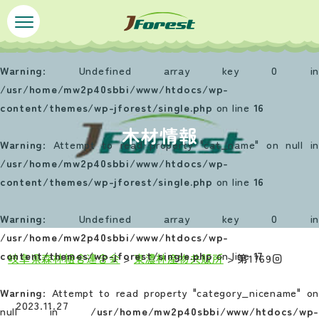
ペ
メ
ー
ニ
ジ
ュ
の
ー
Warning
: Undefined array key 0 in
先
を
/usr/home/mw2p40sbbi/www/htdocs/wp-
頭
飛
content/themes/wp-jforest/single.php
on line
16
で
ば
木材情報
す
し
Warning
: Attempt to read property "cat_name" on null in
。
て
/usr/home/mw2p40sbbi/www/htdocs/wp-
本
content/themes/wp-jforest/single.php
on line
16
文
へ
Warning
: Undefined array key 0 in
/usr/home/mw2p40sbbi/www/htdocs/wp-
content/themes/wp-jforest/single.php
on line
17
岐阜県森林組合連合会
>
東濃林産物共販所
>
第1769回
本
Warning
: Attempt to read property "category_nicename" on
文
2023.11.27
null in
/usr/home/mw2p40sbbi/www/htdocs/wp-