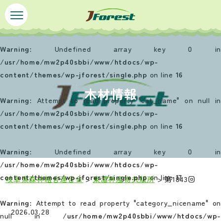
ペ
メ
ー
ニ
ジ
ュ
の
ー
Warning
: Undefined array key 0 in
先
を
/usr/home/mw2p40sbbi/www/htdocs/wp-
頭
飛
content/themes/wp-jforest/single.php
on line
16
で
ば
木材情報
す
し
Warning
: Attempt to read property "cat_name" on null in
。
て
/usr/home/mw2p40sbbi/www/htdocs/wp-
本
content/themes/wp-jforest/single.php
on line
16
文
へ
Warning
: Undefined array key 0 in
/usr/home/mw2p40sbbi/www/htdocs/wp-
content/themes/wp-jforest/single.php
on line
17
岐阜県森林組合連合会
>
東濃林産物共販所
>
第1843回
本
Warning
: Attempt to read property "category_nicename" on
文
2026.03.28
null in
/usr/home/mw2p40sbbi/www/htdocs/wp-