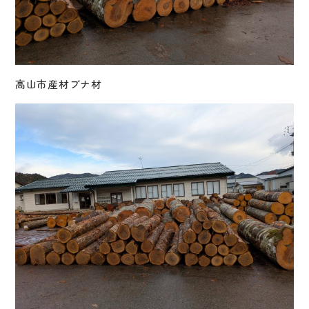
高山市産材ブナ材