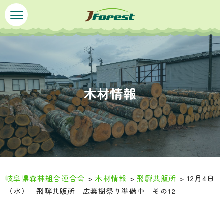
ペ
メ
ー
ニ
ジ
ュ
の
ー
先
を
頭
飛
で
ば
木材情報
す
し
。
て
本
文
へ
岐阜県森林組合連合会
>
木材情報
>
飛騨共販所
>
12月4日
（水） 飛騨共販所 広葉樹祭り準備中 その12
本
文