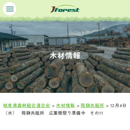
ペ
メ
ー
ニ
ジ
ュ
の
ー
先
を
頭
飛
で
ば
木材情報
す
し
。
て
本
文
へ
岐阜県森林組合連合会
>
木材情報
>
飛騨共販所
>
12月4日
（水） 飛騨共販所 広葉樹祭り準備中 その11
本
文