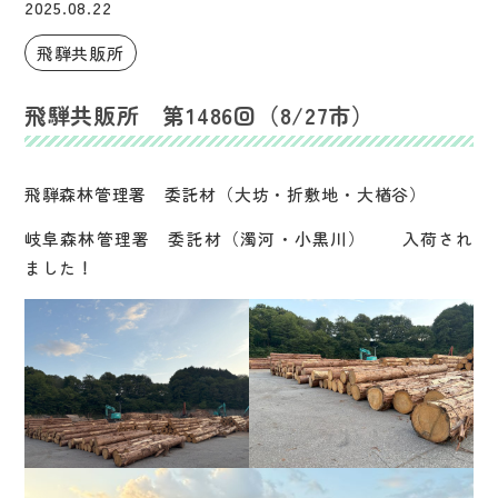
2025.08.22
飛騨共販所
飛騨共販所 第1486回（8/27市）
飛騨森林管理署 委託材（大坊・折敷地・大楢谷）
岐阜森林管理署 委託材（濁河・小黒川） 入荷され
ました！