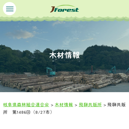
ペ
メ
ー
ニ
ジ
ュ
の
ー
先
を
頭
飛
で
ば
木材情報
す
し
。
て
本
文
へ
岐阜県森林組合連合会
>
木材情報
>
飛騨共販所
>
飛騨共販
所 第1486回（8/27市）
本
文