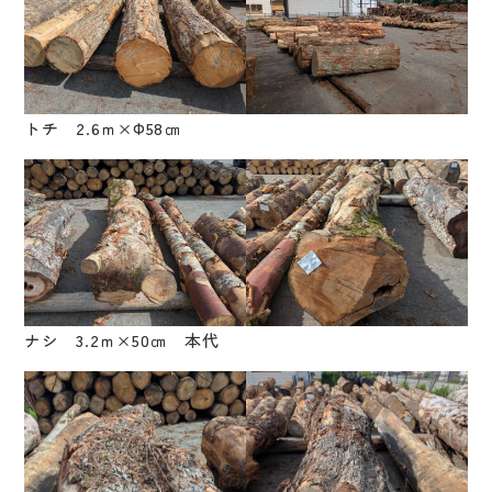
トチ 2.6ｍ×Φ58㎝
ナシ 3.2ｍ×50㎝ 本代