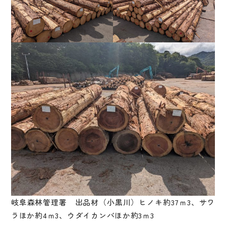
岐阜森林管理署 出品材（小黒川）ヒノキ約37ｍ3、サワ
ラほか約4ｍ3、ウダイカンバほか約3ｍ3