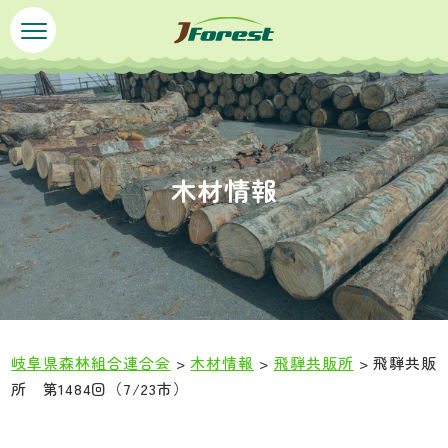
ペ
メ
ー
ニ
ジ
ュ
の
ー
先
を
頭
飛
で
ば
木材情報
す
し
。
て
本
文
へ
岐阜県森林組合連合会
>
木材情報
>
飛騨共販所
>
飛騨共販
所 第1484回（7/23市）
本
文