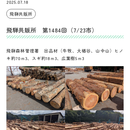
2025.07.18
飛騨共販所
飛騨共販所 第1484回（7/23市）
飛騨森林管理署 出品材（牛牧、大楢谷、山中山）ヒノ
キ約70ｍ3、スギ約18ｍ3、広葉樹5ｍ3