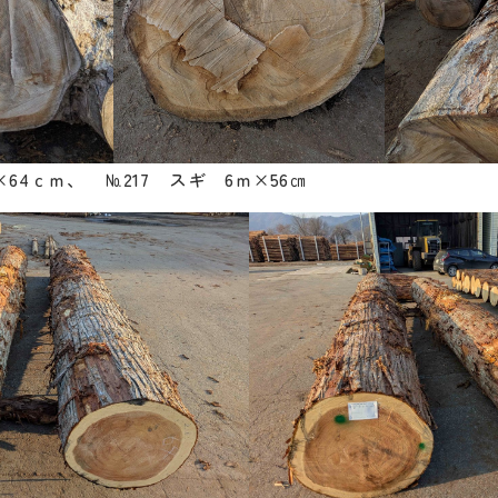
×64ｃｍ、 №217 スギ 6ｍ×56㎝