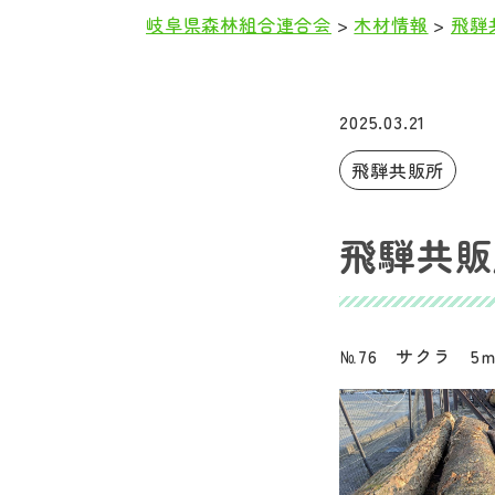
岐阜県森林組合連合会
>
木材情報
>
飛騨
本
文
2025.03.21
飛騨共販所
飛騨共販所
№76 サクラ 5