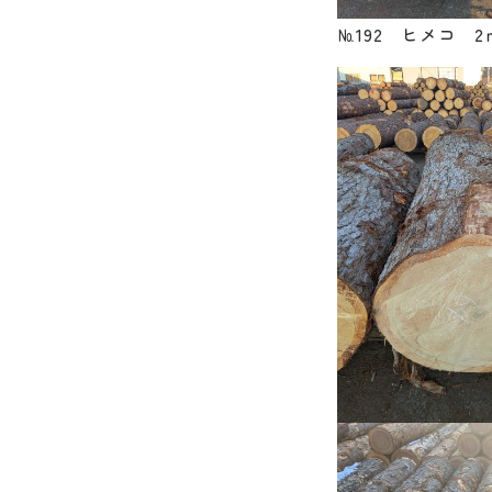
№192 ヒメコ 