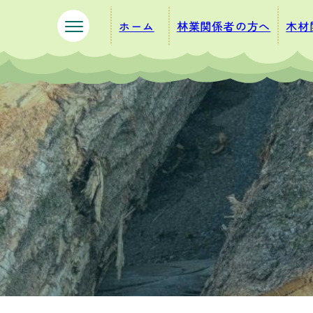
ペ
メ
ホーム
林業関係者の方へ
木材
ー
ニ
ジ
ュ
の
ー
先
を
頭
飛
で
ば
す
し
。
て
本
文
へ