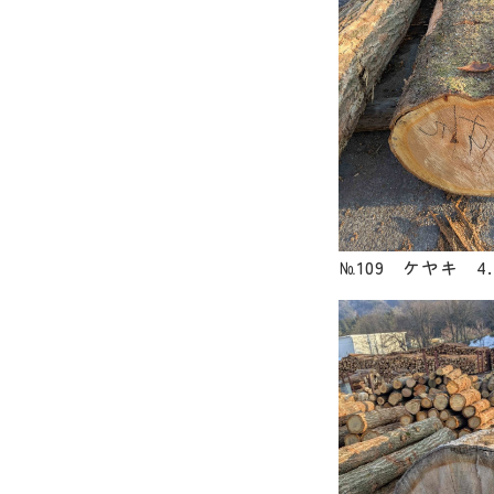
№109 ケヤキ 4