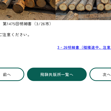
 第1475回明細書（3/26市）
ご注意ください。
3‐26明細書（椪積途中、注
前へ
飛騨共販所一覧へ
次へ