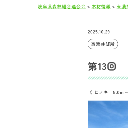
岐阜県森林組合連合会
>
木材情報
>
東濃
本
文
2025.10.29
東濃共販所
第13回
《 ヒノキ 5.0ｍ