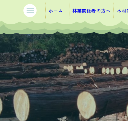
ペ
メ
ホーム
林業関係者の方へ
木材
ー
ニ
ジ
ュ
の
ー
先
を
頭
飛
で
ば
す
し
。
て
本
文
へ