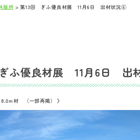
共販所
>
第13回 ぎふ優良材展 11月6日 出材状況⑥
 ぎふ優良材展 11月6日 出
～8.0ｍ材 （一部再掲） 》