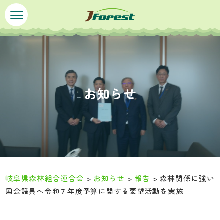
ペ
メ
ー
ニ
ジ
ュ
の
ー
先
を
頭
飛
で
ば
お知らせ
す
し
。
て
本
文
へ
岐阜県森林組合連合会
>
お知らせ
>
報告
>
森林関係に強い
国会議員へ令和７年度予算に関する要望活動を実施
本
文