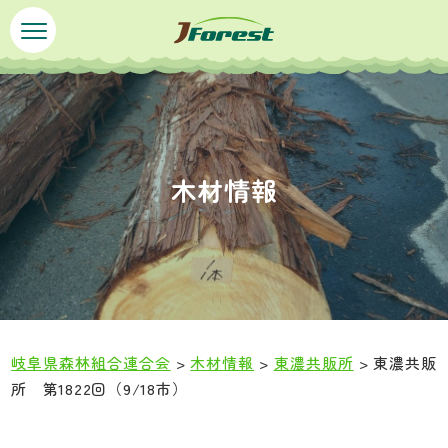
ペ
メ
ー
ニ
ジ
ュ
の
ー
先
を
頭
飛
で
ば
木材情報
す
し
。
て
本
文
へ
岐阜県森林組合連合会
>
木材情報
>
東濃共販所
>
東濃共販
所 第1822回（9/18市）
本
文