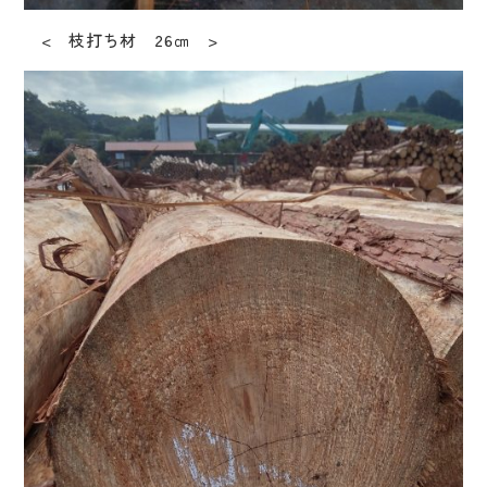
< 枝打ち材 26㎝ >