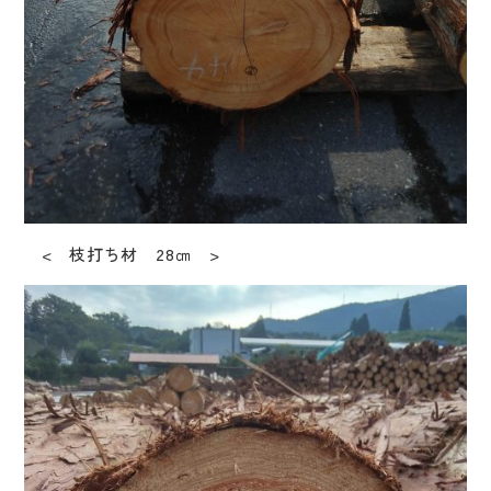
< 枝打ち材 28㎝ >