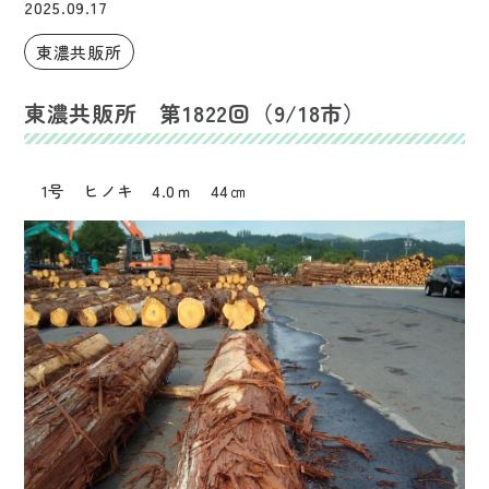
2025.09.17
東濃共販所
東濃共販所 第1822回（9/18市）
1号 ヒノキ 4.0ｍ 44㎝