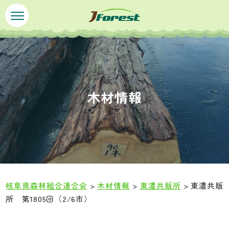
ペ
メ
ー
ニ
ジ
ュ
の
ー
先
を
頭
飛
で
ば
木材情報
す
し
。
て
本
文
へ
岐阜県森林組合連合会
>
木材情報
>
東濃共販所
>
東濃共販
所 第1805回（2/6市）
本
文