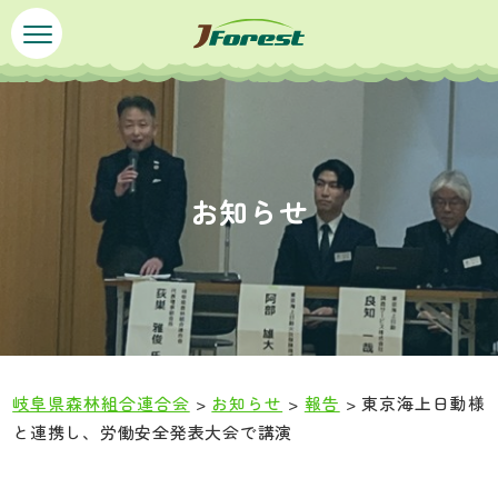
ペ
メ
ー
ニ
ジ
ュ
の
ー
先
を
頭
飛
で
ば
お知らせ
す
し
。
て
本
文
へ
岐阜県森林組合連合会
>
お知らせ
>
報告
>
東京海上日動様
と連携し、労働安全発表大会で講演
本
文