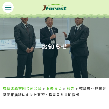
ペ
メ
ー
ニ
ジ
ュ
の
ー
先
を
頭
飛
で
ば
お知らせ
す
し
。
て
本
文
へ
岐阜県森林組合連合会
>
お知らせ
>
報告
>
岐阜県へ林業労
働災害撲滅に向けた要望・提言書を共同提出
本
文