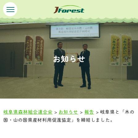
ペ
メ
ー
ニ
ジ
ュ
の
ー
先
を
頭
飛
で
ば
お知らせ
す
し
。
て
本
文
へ
岐阜県森林組合連合会
>
お知らせ
>
報告
>
岐阜県と「木の
国・山の国県産材利用促進協定」を締結しました。
本
文