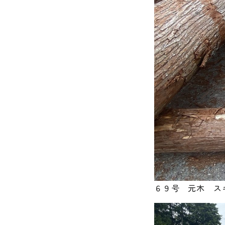
６９号 元木 スギ