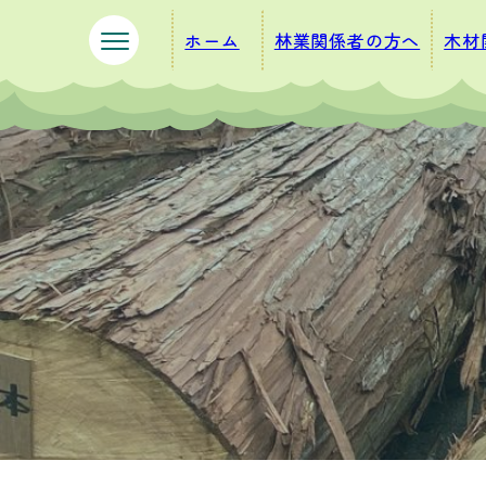
ペ
メ
ホーム
林業関係者の方へ
木材
ー
ニ
ジ
ュ
の
ー
先
を
頭
飛
で
ば
す
し
。
て
本
文
へ