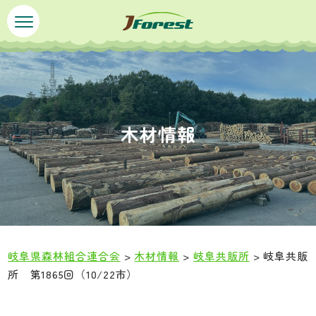
ペ
メ
ー
ニ
ジ
ュ
の
ー
先
を
頭
飛
で
ば
木材情報
す
し
。
て
本
文
へ
岐阜県森林組合連合会
>
木材情報
>
岐阜共販所
>
岐阜共販
所 第1865回（10/22市）
本
文