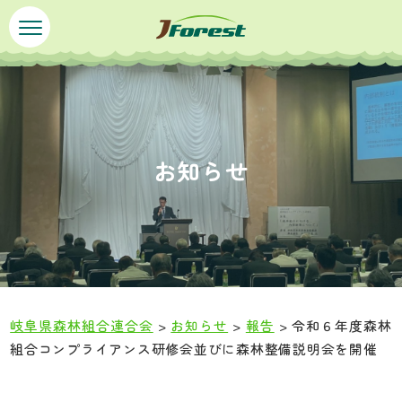
ペ
メ
ー
ニ
ジ
ュ
の
ー
先
を
頭
飛
で
ば
お知らせ
す
し
。
て
本
文
へ
岐阜県森林組合連合会
>
お知らせ
>
報告
>
令和６年度森林
組合コンプライアンス研修会並びに森林整備説明会を開催
本
文