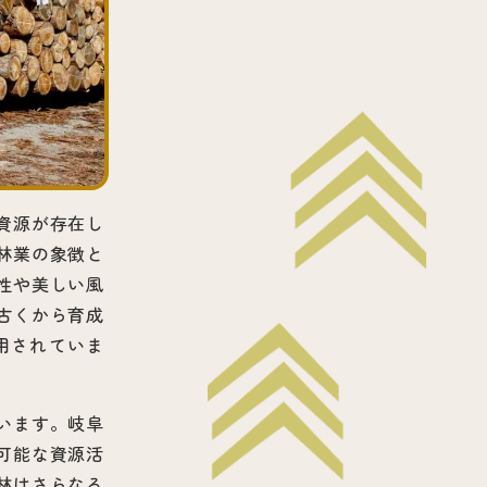
資源が存在し
林業の象徴と
性や美しい風
古くから育成
用されていま
います。岐阜
可能な資源活
林はさらなる