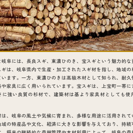
な岐阜には、長良スギ、東濃ひのき、宝スギという魅力的な
スギは、岐阜県内で生産・加工されたスギ材を指し、地域の
ています。一方、東濃ひのきは高級木材として知られ、耐久
築や家具に広く用いられています。宝スギは、上宝町一帯に
さに強い良質の杉材で、建築材は基より家具材としても使
材は、岐阜の風土や気候に育まれ、多様な用途に活用されて
地域の特産品や文化、経済に大きな影響を与えており、持続
す。将来の継続的な森林管理や木材利用によって、岐阜の森