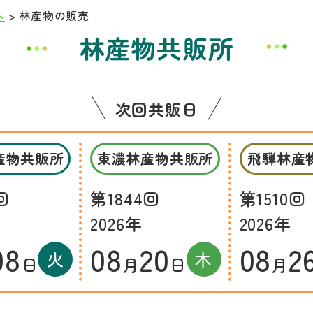
へ
>
林産物の販売
林産物共販所
次回共販日
産物共販所
東濃林産物共販所
飛騨林産
回
第1844回
第1510回
2026年
2026年
08
08
20
08
2
火
木
日
月
日
月