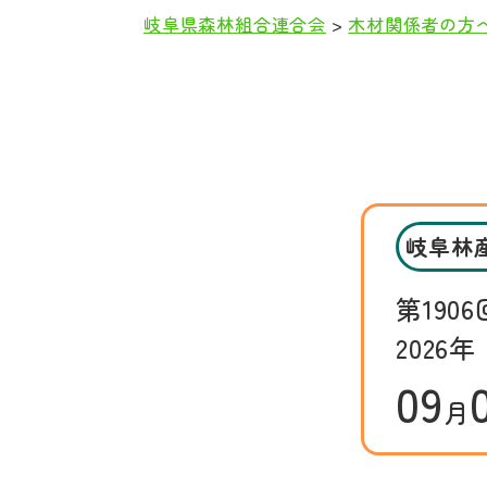
岐阜県森林組合連合会
>
木材関係者の方
本
文
岐阜林
第1906
2026年
09
月