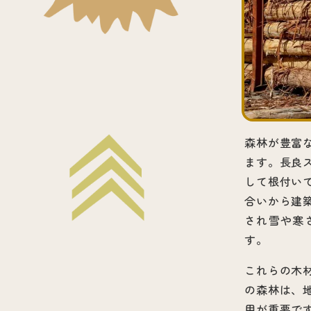
森林が豊富
ます。長良
して根付い
合いから建
され雪や寒
す。
これらの木
の森林は、
用が重要で