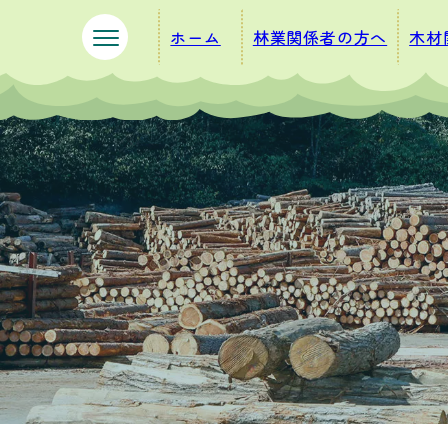
ペ
メ
ホーム
林業関係者の方へ
木材
ー
ニ
ジ
ュ
の
ー
先
を
頭
飛
で
ば
す
し
。
て
本
文
へ